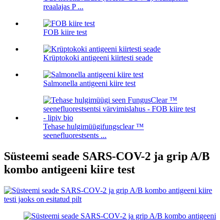
reaalajas P ...
FOB kiire test
Krüptokoki antigeeni kiirtesti seade
Salmonella antigeeni kiire test
Tehase hulgimüügifungsclear ™
seenefluorestsents ...
Süsteemi seade SARS-COV-2 ja grip A/B
kombo antigeeni kiire test