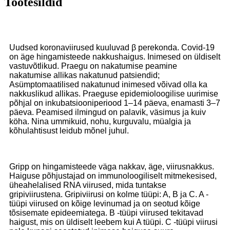
Tootesildid
Uudsed koronaviirused kuuluvad β perekonda. Covid-19
on äge hingamisteede nakkushaigus. Inimesed on üldiselt
vastuvõtlikud. Praegu on nakatumise peamine
nakatumise allikas nakatunud patsiendid;
Asümptomaatilised nakatunud inimesed võivad olla ka
nakkuslikud allikas. Praeguse epidemioloogilise uurimise
põhjal on inkubatsiooniperiood 1–14 päeva, enamasti 3–7
päeva. Peamised ilmingud on palavik, väsimus ja kuiv
köha. Nina ummikuid, nohu, kurguvalu, müalgia ja
kõhulahtisust leidub mõnel juhul.
Gripp on hingamisteede väga nakkav, äge, viirusnakkus.
Haiguse põhjustajad on immunoloogiliselt mitmekesised,
üheahelalised RNA viirused, mida tuntakse
gripiviirustena. Gripiviirusi on kolme tüüpi: A, B ja C. A -
tüüpi viirused on kõige levinumad ja on seotud kõige
tõsisemate epideemiatega. B -tüüpi viirused tekitavad
haigust, mis on üldiselt leebem kui A tüüpi. C -tüüpi viirusi