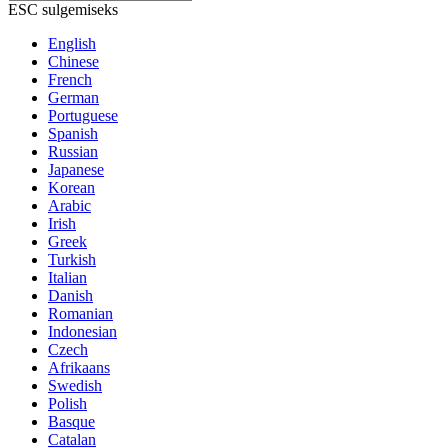
ESC sulgemiseks
English
Chinese
French
German
Portuguese
Spanish
Russian
Japanese
Korean
Arabic
Irish
Greek
Turkish
Italian
Danish
Romanian
Indonesian
Czech
Afrikaans
Swedish
Polish
Basque
Catalan