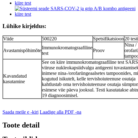
Lühike kirjeldus:
Viide
500220
Spetsifikatsioon
20 test
Nina /
Immunokromatograafiline
Avastamispõhimõte
Proov
orofar
test
tampo
See on kiire immunokromatograafiline test SA
viiruse nukleokapsiidvalgu antigeeni tuvastamise
inimese nina-/orofarüngeaalsetes tampoonides, m
Kavandatud
kogutud isikutelt, kelle tervishoiuteenuse osutaja
kasutamine
kahtlustab oma tervishoiuteenuse osutaja sümpto
esimese viie päeva jooksul. Testi kasutatakse abi
19 diagnoosimisel.
Saada meile e -kiri
Laadige alla PDF -na
Toote detail