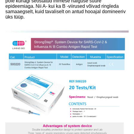
pole kunagi seostatud inimese haiguse suure
epideemiaga. Nii A- kui ka B -viirused võivad ringleda
samaaegselt, kuid tavaliselt on antud hooajal domineeriv
üks tüüp.