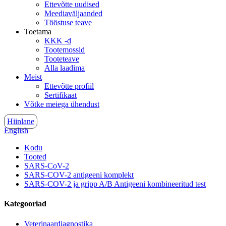
Ettevõtte uudised
Meediaväljaanded
Tööstuse teave
Toetama
KKK -d
Tootemossid
Tooteteave
Alla laadima
Meist
Ettevõtte profiil
Sertifikaat
Võtke meiega ühendust
Hiinlane
English
Kodu
Tooted
SARS-CoV-2
SARS-COV-2 antigeeni komplekt
SARS-COV-2 ja gripp A/B Antigeeni kombineeritud test
Kategooriad
Veterinaardiagnostika