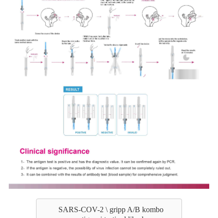
SARS-COV-2 \ gripp A/B kombo