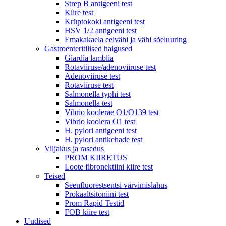
Strep B antigeeni test
Kiire test
Krüptokoki antigeeni test
HSV 1/2 antigeeni test
Emakakaela eelvähi ja vähi sõeluuring
Gastroenteritilised haigused
Giardia lamblia
Rotaviiruse/adenoviiruse test
Adenoviiruse test
Rotaviiruse test
Salmonella typhi test
Salmonella test
Vibrio koolerae O1/O139 test
Vibrio koolera O1 test
H. pylori antigeeni test
H. pylori antikehade test
Viljakus ja rasedus
PROM KIIRETUS
Loote fibronektiini kiire test
Teised
Seenfluorestsentsi värvimislahus
Prokaaltsitoniini test
Prom Rapid Testid
FOB kiire test
Uudised