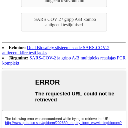
antigeeni testivoldikud
SARS-COV-2 \ gripp A/B kombo
antigeeni testijuhised
Eelmine:
Dual Biosafety süsteemi seade SARS-COV-2
antigeeni kiire testi jaoks
Järgmine:
SARS-COV-2 ja gripp A/B multipleks reaalajas PCR
komplekt