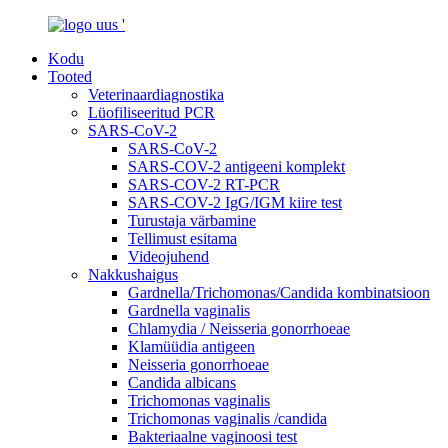
Kodu
Tooted
Veterinaardiagnostika
Lüofiliseeritud PCR
SARS-CoV-2
SARS-CoV-2
SARS-COV-2 antigeeni komplekt
SARS-COV-2 RT-PCR
SARS-COV-2 IgG/IGM kiire test
Turustaja värbamine
Tellimust esitama
Videojuhend
Nakkushaigus
Gardnella/Trichomonas/Candida kombinatsioon
Gardnella vaginalis
Chlamydia / Neisseria gonorrhoeae
Klamüüdia antigeen
Neisseria gonorrhoeae
Candida albicans
Trichomonas vaginalis
Trichomonas vaginalis /candida
Bakteriaalne vaginoosi test