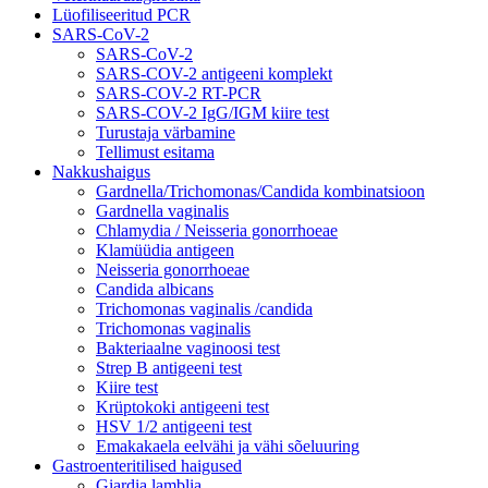
Lüofiliseeritud PCR
SARS-CoV-2
SARS-CoV-2
SARS-COV-2 antigeeni komplekt
SARS-COV-2 RT-PCR
SARS-COV-2 IgG/IGM kiire test
Turustaja värbamine
Tellimust esitama
Nakkushaigus
Gardnella/Trichomonas/Candida kombinatsioon
Gardnella vaginalis
Chlamydia / Neisseria gonorrhoeae
Klamüüdia antigeen
Neisseria gonorrhoeae
Candida albicans
Trichomonas vaginalis /candida
Trichomonas vaginalis
Bakteriaalne vaginoosi test
Strep B antigeeni test
Kiire test
Krüptokoki antigeeni test
HSV 1/2 antigeeni test
Emakakaela eelvähi ja vähi sõeluuring
Gastroenteritilised haigused
Giardia lamblia