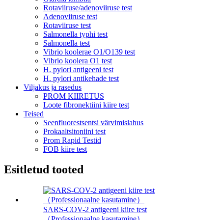
Rotaviiruse/adenoviiruse test
Adenoviiruse test
Rotaviiruse test
Salmonella typhi test
Salmonella test
Vibrio koolerae O1/O139 test
Vibrio koolera O1 test
H. pylori antigeeni test
H. pylori antikehade test
Viljakus ja rasedus
PROM KIIRETUS
Loote fibronektiini kiire test
Teised
Seenfluorestsentsi värvimislahus
Prokaaltsitoniini test
Prom Rapid Testid
FOB kiire test
Esitletud tooted
SARS-COV-2 antigeeni kiire test
（Professionaalne kasutamine）