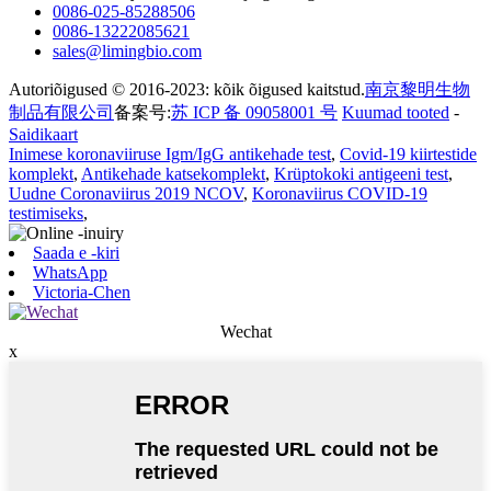
0086-025-85288506
0086-13222085621
sales@limingbio.com
Autoriõigused © 2016-2023: kõik õigused kaitstud.
南京黎明生物
制品有限公司
备案号:
苏 ICP 备 09058001 号
Kuumad tooted
-
Saidikaart
Inimese koronaviiruse Igm/IgG antikehade test
,
Covid-19 kiirtestide
komplekt
,
Antikehade katsekomplekt
,
Krüptokoki antigeeni test
,
Uudne Coronaviirus 2019 NCOV
,
Koronaviirus COVID-19
testimiseks
,
Saada e -kiri
WhatsApp
Victoria-Chen
Wechat
x