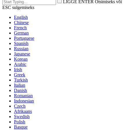
LIGGE ENTER Otsimiseks või
ESC sulgemiseks
English
Chinese
French
German
Portuguese
Spanish
Russian
Japanese
Korean
Arabic
Irish
Greek
Turkish
Italian
Danish
Romanian
Indonesian
Czech
Afrikaans
Swedish
Polish
Basque