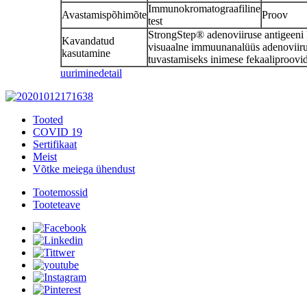
Immunokromatograafiline
Avastamispõhimõte
Proov
test
StrongStep® adenoviiruse antigeeni ki
Kavandatud
visuaalne immuunanalüüs adenoviirus
kasutamine
tuvastamiseks inimese fekaaliproovi
uurimine
detail
Tooted
COVID 19
Sertifikaat
Meist
Võtke meiega ühendust
Tootemossid
Tooteteave