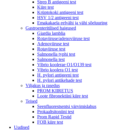
Strep B antigeeni test
Kiire test
Krüptokoki antigeeni test
HSV 1/2 antigeeni test
Emakakaela eelvähi ja vähi sõeluuring
Gastroenteritilised haigused
Giardia lamblia
Rotaviiruse/adenoviiruse test
Adenoviiruse test
Rotaviiruse test
Salmonella typhi test
Salmonella test
Vibrio koolerae O1/O139 test
Vibrio koolera O1 test
H. pylori antigeeni test
H. pylori antikehade test
Viljakus ja rasedus
PROM KIIRETUS
Loote fibronektiini kiire test
Teised
Seenfluorestsentsi värvimislahus
Prokaaltsitoniini test
Prom Rapid Testid
FOB kiire test
Uudised