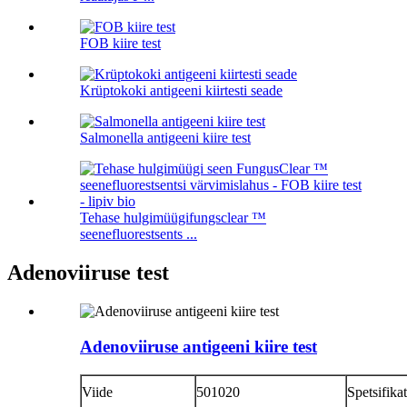
FOB kiire test
Krüptokoki antigeeni kiirtesti seade
Salmonella antigeeni kiire test
Tehase hulgimüügifungsclear ™
seenefluorestsents ...
Adenoviiruse test
Adenoviiruse antigeeni kiire test
Viide
501020
Spetsifika