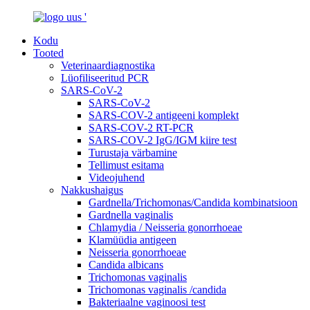
Kodu
Tooted
Veterinaardiagnostika
Lüofiliseeritud PCR
SARS-CoV-2
SARS-CoV-2
SARS-COV-2 antigeeni komplekt
SARS-COV-2 RT-PCR
SARS-COV-2 IgG/IGM kiire test
Turustaja värbamine
Tellimust esitama
Videojuhend
Nakkushaigus
Gardnella/Trichomonas/Candida kombinatsioon
Gardnella vaginalis
Chlamydia / Neisseria gonorrhoeae
Klamüüdia antigeen
Neisseria gonorrhoeae
Candida albicans
Trichomonas vaginalis
Trichomonas vaginalis /candida
Bakteriaalne vaginoosi test