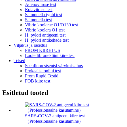
Adenoviiruse test
Rotaviiruse test
Salmonella typhi test
Salmonella test
Vibrio koolerae O1/O139 test
Vibrio koolera O1 test
H. pylori antigeeni test
H. pylori antikehade test
Viljakus ja rasedus
PROM KIIRETUS
Loote fibronektiini kiire test
Teised
Seenfluorestsentsi värvimislahus
Prokaaltsitoniini test
Prom Rapid Testid
FOB kiire test
Esitletud tooted
SARS-COV-2 antigeeni kiire test
（Professionaalne kasutamine）