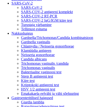
SARS-CoV-2
SARS-CoV-2
SARS-COV-2 antigeeni komplekt
SARS-COV-2 RT-PCR
SARS-COV-2 IgG/IGM kiire test
Turustaja värbamine
Tellimust esitama
Nakkushaigus
Gardnella/Trichomonas/Candida kombinatsioon
Gardnella vaginalis
Chlamydia / Neisseria gonorrhoeae
Klamüüdia antigeen
Neisseria gonorrhoeae
Candida albicans
Trichomonas vaginalis /candida
Trichomonas vaginalis
Bakteriaalne vaginoosi test
Strep B antigeeni test
Kiire test
Krüptokoki antigeeni test
HSV 1/2 antigeeni test
Emakakaela eelvähi ja vähi sõeluuring
Gastroenteritilised haigused
Giardia lamblia
Rotaviiruse/adenoviiruse test