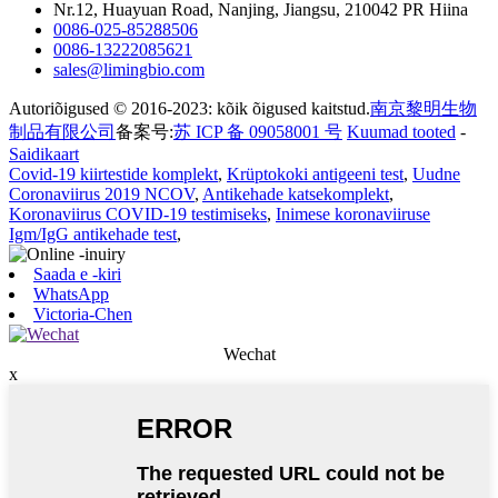
Nr.12, Huayuan Road, Nanjing, Jiangsu, 210042 PR Hiina
0086-025-85288506
0086-13222085621
sales@limingbio.com
Autoriõigused © 2016-2023: kõik õigused kaitstud.
南京黎明生物
制品有限公司
备案号:
苏 ICP 备 09058001 号
Kuumad tooted
-
Saidikaart
Covid-19 kiirtestide komplekt
,
Krüptokoki antigeeni test
,
Uudne
Coronaviirus 2019 NCOV
,
Antikehade katsekomplekt
,
Koronaviirus COVID-19 testimiseks
,
Inimese koronaviiruse
Igm/IgG antikehade test
,
Saada e -kiri
WhatsApp
Victoria-Chen
Wechat
x