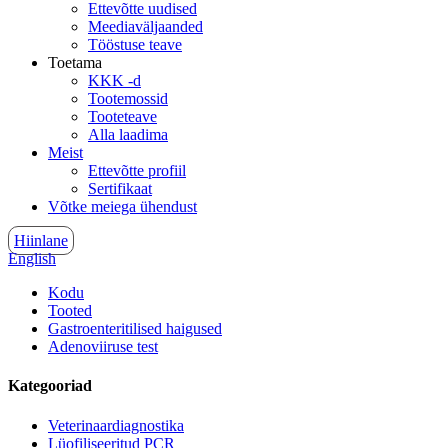
Ettevõtte uudised
Meediaväljaanded
Tööstuse teave
Toetama
KKK -d
Tootemossid
Tooteteave
Alla laadima
Meist
Ettevõtte profiil
Sertifikaat
Võtke meiega ühendust
Hiinlane
English
Kodu
Tooted
Gastroenteritilised haigused
Adenoviiruse test
Kategooriad
Veterinaardiagnostika
Lüofiliseeritud PCR