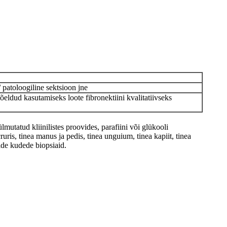
 patoloogiline sektsioon jne
õeldud kasutamiseks loote fibronektiini kvalitatiivseks
mutatud kliinilistes proovides, parafiini või glükooli
is, tinea manus ja pedis, tinea unguium, tinea kapiit, tinea
ide kudede biopsiaid.