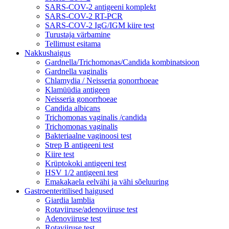
SARS-COV-2 antigeeni komplekt
SARS-COV-2 RT-PCR
SARS-COV-2 IgG/IGM kiire test
Turustaja värbamine
Tellimust esitama
Nakkushaigus
Gardnella/Trichomonas/Candida kombinatsioon
Gardnella vaginalis
Chlamydia / Neisseria gonorrhoeae
Klamüüdia antigeen
Neisseria gonorrhoeae
Candida albicans
Trichomonas vaginalis /candida
Trichomonas vaginalis
Bakteriaalne vaginoosi test
Strep B antigeeni test
Kiire test
Krüptokoki antigeeni test
HSV 1/2 antigeeni test
Emakakaela eelvähi ja vähi sõeluuring
Gastroenteritilised haigused
Giardia lamblia
Rotaviiruse/adenoviiruse test
Adenoviiruse test
Rotaviiruse test