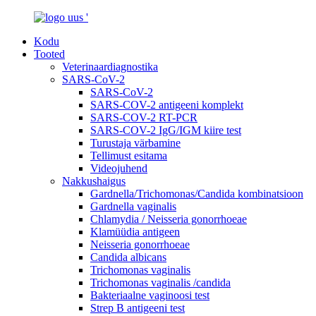
Kodu
Tooted
Veterinaardiagnostika
SARS-CoV-2
SARS-CoV-2
SARS-COV-2 antigeeni komplekt
SARS-COV-2 RT-PCR
SARS-COV-2 IgG/IGM kiire test
Turustaja värbamine
Tellimust esitama
Videojuhend
Nakkushaigus
Gardnella/Trichomonas/Candida kombinatsioon
Gardnella vaginalis
Chlamydia / Neisseria gonorrhoeae
Klamüüdia antigeen
Neisseria gonorrhoeae
Candida albicans
Trichomonas vaginalis
Trichomonas vaginalis /candida
Bakteriaalne vaginoosi test
Strep B antigeeni test