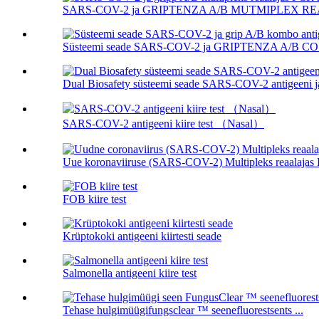
SARS-COV-2 ja GRIPTENZA A/B MUTMIPLEX REA
Süsteemi seade SARS-COV-2 ja GRIPTENZA A/B CO ja
Dual Biosafety süsteemi seade SARS-COV-2 antigeeni ja
SARS-COV-2 antigeeni kiire test （Nasal）
Uue koronaviiruse (SARS-COV-2) Multipleks reaalajas P
FOB kiire test
Krüptokoki antigeeni kiirtesti seade
Salmonella antigeeni kiire test
Tehase hulgimüügifungsclear ™ seenefluorestsents ...