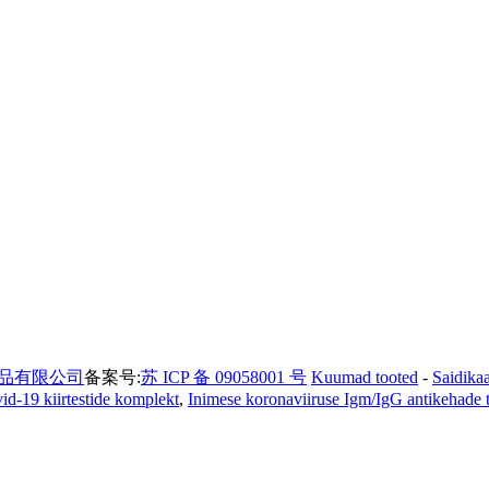
品有限公司
备案号:
苏 ICP 备 09058001 号
Kuumad tooted
-
Saidikaa
id-19 kiirtestide komplekt
,
Inimese koronaviiruse Igm/IgG antikehade t