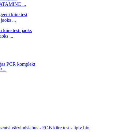
TAMINE ...
oks ...
oks ...
 ...