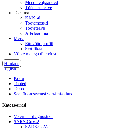
Meediaväljaanded
Tööstuse teave
Toetama
KKK -d
Tootemossid
Tooteteave
Alla laadima
Meist
Ettevõtte profiil
Sertifikaat
Võtke meiega ühendust
Hiinlane
English
Kodu
Tooted
Teised
Seenfluorestsentsi värvimislahus
Kategooriad
Veterinaardiagnostika
SARS-CoV-2
SARS-CoV-2