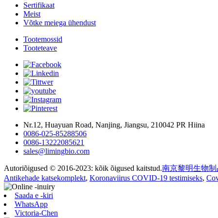
Sertifikaat
Meist
Võtke meiega ühendust
Tootemossid
Tooteteave
Nr.12, Huayuan Road, Nanjing, Jiangsu, 210042 PR Hiina
0086-025-85288506
0086-13222085621
sales@limingbio.com
Autoriõigused © 2016-2023: kõik õigused kaitstud.
南京黎明生物制
Antikehade katsekomplekt
,
Koronaviirus COVID-19 testimiseks
,
Cov
Saada e -kiri
WhatsApp
Victoria-Chen