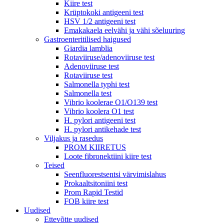
Kiire test
Krüptokoki antigeeni test
HSV 1/2 antigeeni test
Emakakaela eelvähi ja vähi sõeluuring
Gastroenteritilised haigused
Giardia lamblia
Rotaviiruse/adenoviiruse test
Adenoviiruse test
Rotaviiruse test
Salmonella typhi test
Salmonella test
Vibrio koolerae O1/O139 test
Vibrio koolera O1 test
H. pylori antigeeni test
H. pylori antikehade test
Viljakus ja rasedus
PROM KIIRETUS
Loote fibronektiini kiire test
Teised
Seenfluorestsentsi värvimislahus
Prokaaltsitoniini test
Prom Rapid Testid
FOB kiire test
Uudised
Ettevõtte uudised