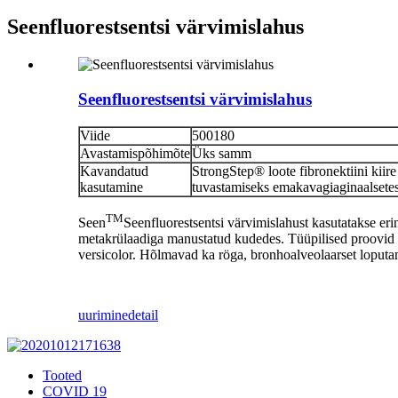
Seenfluorestsentsi värvimislahus
Seenfluorestsentsi värvimislahus
Viide
500180
Avastamispõhimõte
Üks samm
Kavandatud
StrongStep® loote fibronektiini kiire
kasutamine
tuvastamiseks emakavagiaginaalsetes
TM
Seen
Seenfluorestsentsi värvimislahust kasutatakse eri
metakrülaadiga manustatud kudedes. Tüüpilised proovid hõl
versicolor. Hõlmavad ka röga, bronhoalveolaarset loputam
uurimine
detail
Tooted
COVID 19