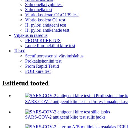
Salmonella typhi test
Salmonella test
Vibrio koolerae O1/O139 test
Vibrio koolera O1 test
H. pylori antigeeni test
H. pylori antikehade test
Viljakus ja rasedus
PROM KIIRETUS
Loote fibronektiini kiire test
Teised
Seenfluorestsentsi värvimislahus
Prokaaltsitoniini test
Prom Rapid Testid
FOB kiire test
Esitletud tooted
SARS-COV-2 antigeeni kiire test （Professionaalne ka
SARS-COV-2 antigeeni kiire test sülje jaoks