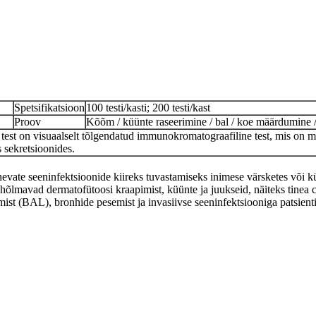
Spetsifikatsioon
100 testi/kasti; 200 testi/kast
Proov
Kõõm / küünte raseerimine / bal / koe määrdumine /
 test on visuaalselt tõlgendatud immunokromatograafiline test, mis on m
 sekretsioonides.
nevate seeninfektsioonide kiireks tuvastamiseks inimese värsketes või kül
mavad dermatofütoosi kraapimist, küünte ja juukseid, näiteks tinea crur
ist (BAL), bronhide pesemist ja invasiivse seeninfektsiooniga patsient