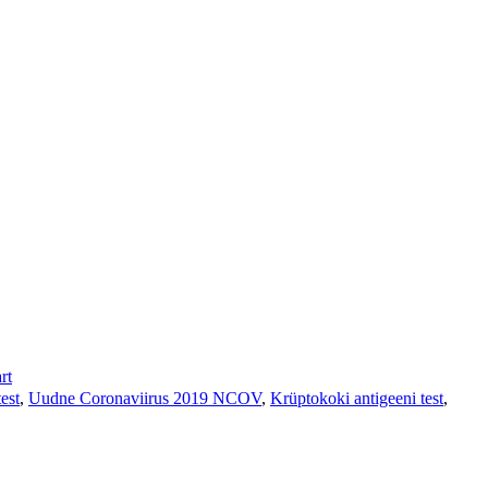
rt
est
,
Uudne Coronaviirus 2019 NCOV
,
Krüptokoki antigeeni test
,